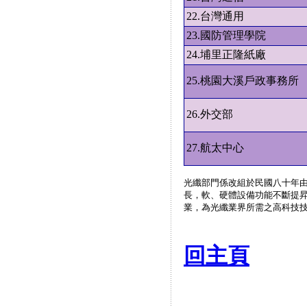
22.台灣通用
23.國防管理學院
24.埔里正隆紙廠
25.桃園大溪戶政事務所
26.外交部
27.航太中心
光纖部門係改組於民國八十年
長，軟、硬體設備功能不斷提
業，為光纖業界所需之高科技
回主頁