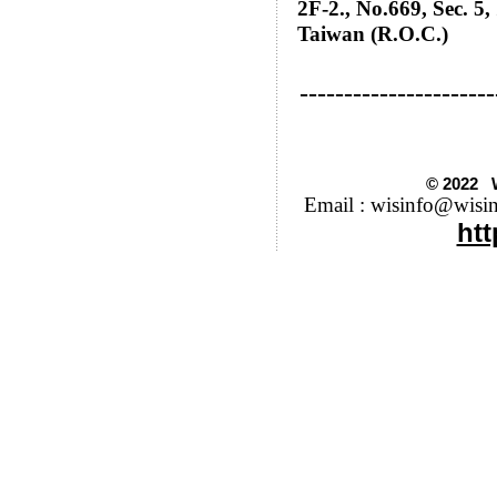
2
F-2., No.669, Sec. 5,
Taiwan (R.O.C.)
----------------------
© 2022 W
Email : wisinfo@wisi
htt